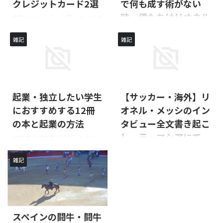
クレジットカード2選
で何も成す術がない
時、僕たちはリオネル
東海地方を中心に出展しているア
ピタとピアゴのお得な支払い方法
メッシを必ず探した
や使えるクレジットカードなどを
雑記
雑記
よ」
解説した記事になります。
元フランス代表、ティエリ・アン
リがバルセロナ時代で共にプレー
したリオネルメッシのプレーにつ
いて語った動画を和訳しました。
起業・独立したい学生
【サッカー・海外】リ
におすすめする12冊
オネル・メッシのイン
の本と起業の方法
タビュー全文書き起こ
し ラ・マシアにて
40社受けて内定ゼロだったフリ
ーランス、イワタくんの記事を受
リオネル・メッシとカンテラの選
けて、個人事業主や起業を目指す
雑記
手たちとのインタビューを和訳
学生が絶対に読むべき本を4ジャ
し、全文書き起こしました。メッ
ンルに分けて紹介しています。
シの幼少期の思い出やカンテラの
選手へのアドバイスを聞くことが
できます。
スペインの闘牛・闘牛