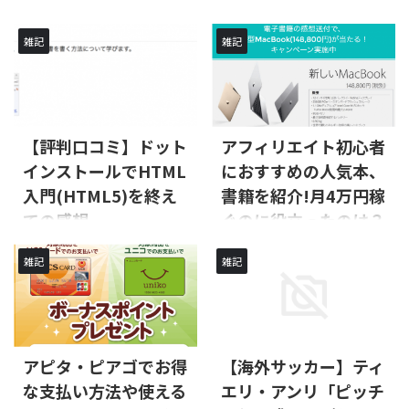
部
ノマドやフリーランスで働いてい
雑記
雑記
ると、ある瞬間にふと気づきま
「ストレングスファインダーを受
す。 「自分って、結局なにが得意
けてみたいけど、どうやってやる
なんだろう？」 会社員時代は、
の？」 「無料でできる？ いくら
上司や同僚が「お前はこれ向いて
かかる？ 何分かかるの？」 この
るよ」「これは苦手そうだね」と
あたりが気になって検索した人に
勝手にフィードバックをくれまし
向けて、受け方の手順から料金プ
【評判口コミ】ドット
アフィリエイト初心者
た。 でも一人で働きはじめる
ランの選び方、所要時間、受けた
インストールでHTML
におすすめの人気本、
と、それを言ってくれる人がいま
あとの結果の見方まで、実際に受
せん。誰も教えてくれないまま、
入門(HTML5)を終え
書籍を紹介!月4万円稼
けた経験をもとに一通り解説しま
なんとなく合わない仕事を抱え込
す。難しい話はなしで、初めての
ての感想
ぐのに役立ったのは？
んで消耗する。気づけば「向いて
人が迷わず受けられることをゴー
ないこと」に時間を溶かしてい
ドットインストールでHTML入門
【2017】アフィリエイト初心者
ルにしています。 結論から先に
雑記
雑記
る。これ、ノマド・フリーランス
(HTML5)を終えての感想を綴った
に向けて、おすすめの人気本、書
言うと、やることはシンプルで
あるあるだと思います。 そんな
記事になります。
籍、参考書をamazonで販売され
す。アクセスコードを用意して、
とき手を出したのが、ストレング
ている中から紹介した記事になり
177問の質問に約30分答えるだ
スファインダーでした。 受検料
ます。文章を用いて、人に行動を
け。あとは料金プランをどっちに
は4 ...
起こさせるにはどうすれば良いか
するかだけ決めれば大丈夫で ...
がわかる厳選書籍をジャンル別に
アピタ・ピアゴでお得
【海外サッカー】ティ
記載しました。
な支払い方法や使える
エリ・アンリ「ピッチ