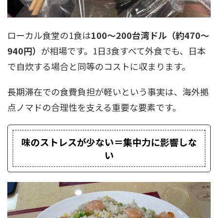
ローカル食堂の1食は
100〜200台湾ドル（約470〜
940円）
が相場です。1日3食すべて外食でも、日本
で自炊する場合と同等のコストに収まります。
長期滞在での食費負担が軽いという事実は、海外拠
点ノマドの合理性を支える重要な要素です。
味のストレスが少ない＝集中力に影響しな
い